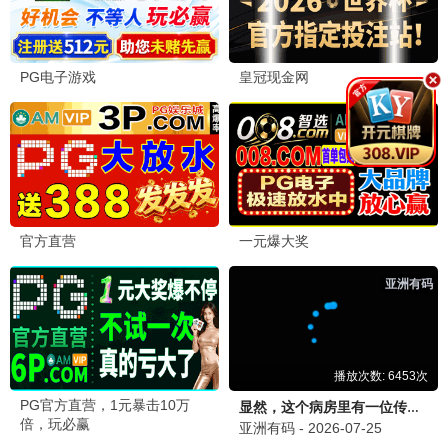
新用户小雨
花
2026-07-01 09:12
朋友推荐来的yy8090新视觉免费观看电视剧，界面简
洁没广告，观影体验很好！已经推荐给身边的朋友了~
希望越做越好！🎉
❤ 28赞 · 回复
✍️ 发表评论
📝 发布评论