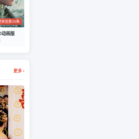
更新至第25集
D动画版
编
更多 ›