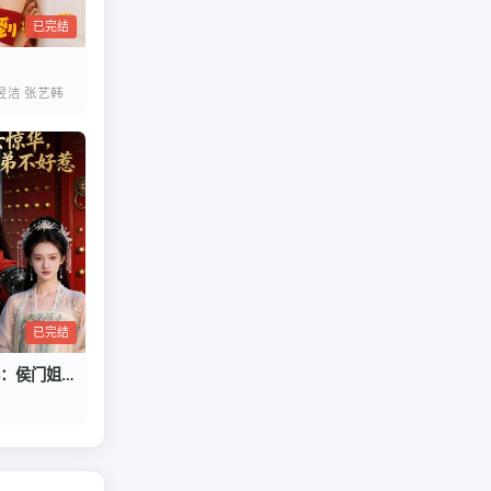
已完结
昱洁 张艺韩
已完结
嫡女惊华：侯门姐弟不好惹