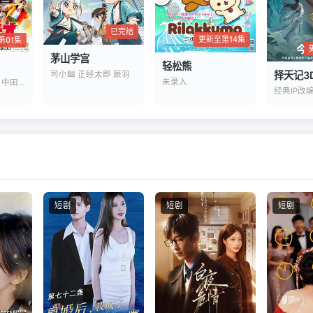
已完结
更新至第14集
第01集
茅山学宫
轻松熊
司小幽 正经太郎 辰羽
择天记3
未录入
岩崎碧 神谷天音 中田乃爱
经典IP改
短剧
短剧
短剧