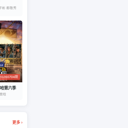
宇彬 都敬秀
0260704期
哈第六季
 鹿晗
更多 ›