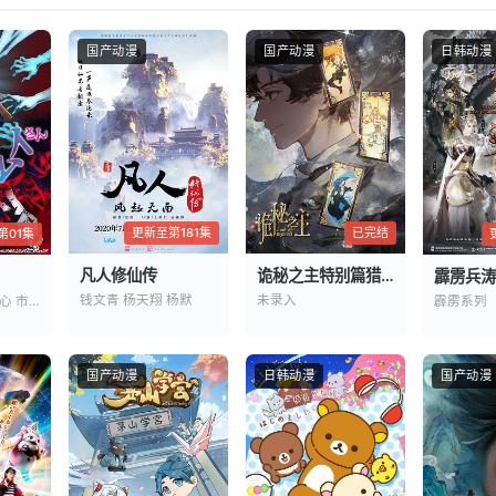
情
国产动漫
国产动漫
日韩动漫
更新至第181集
已完结
第01集
凡人修仙传
诡秘之主特别篇猎物
霹雳兵涛
钱文青 杨天翔 杨默
未录入
杉田智和 碧乃梨心 市道真央
霹雳系列
国产动漫
日韩动漫
国产动漫