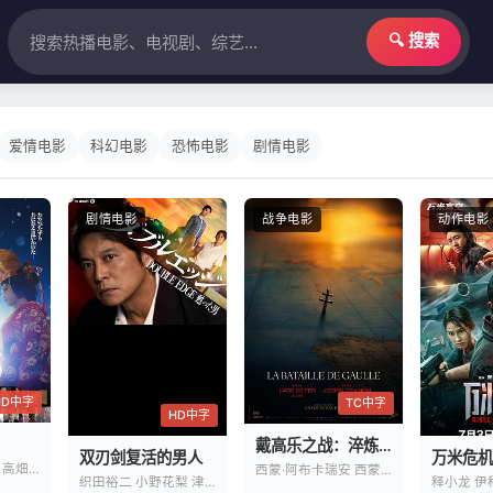
🔍 搜索
爱情电影
科幻电影
恐怖电影
剧情电影
剧情电影
战争电影
动作电影
HD中字
TC中字
HD中字
戴高乐之战：淬炼时代
双刃剑复活的男人
万米危机
吉泽亮 横滨流星 高畑充希
西蒙·阿布卡瑞安 西蒙·拉塞尔·比尔
织田裕二 小野花梨 津田健次郎