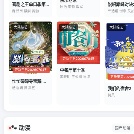
快乐老家
喜剧之王单口季第三季
说唱巅峰对决2
孙浩 李静 戴军
庞博 郭麒麟 黄渤
严浩翔 谢帝 艾
大陆综艺
大陆综艺
大陆综艺
更新至第20260704期
更新至第20260704期
中餐厅第十季
更新至第20260
黄晓明 王俊凯 昆凌
忙忙碌碌寻宝藏·双人成行季
我们的宿舍2
杨迪 庞博 武艺
何炅
🐾 动漫
国产动漫