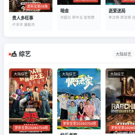
更新至第08集
暗金
逝爱迷局
邓超元 郑中玉 匡牧野
贵人多旺事
李汶朔 郑淳璟 
卢洋洋 潘毅鸿
🎪 综艺
大陆综艺
大陆综艺
大陆综艺
大陆综艺
更新至第20260704期
更新至第20260704期
更新至第20260