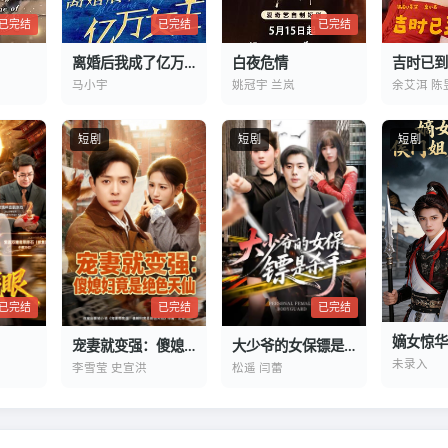
已完结
已完结
已完结
离婚后我成了亿万女王
白夜危情
吉时已到
马小宇
姚冠宇 兰岚
余艾洱 陈
短剧
短剧
短剧
已完结
已完结
已完结
宠妻就变强：傻媳妇竟是绝色天仙
大少爷的女保镖是杀手
未录入
李雪莹 史宣洪
松遥 闫蕾