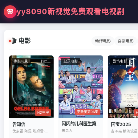
yy8090新视觉免费观看电视剧
🌸
🎬 电影
动作电影
喜剧电影
剧情电影
纪录电影
剧情电影
更新至第06集
HD中字
闪闪的儿科医生第四季
国宝2025
告知信
未录入
优素福·阿昆 埃姆雷·巴卡尔