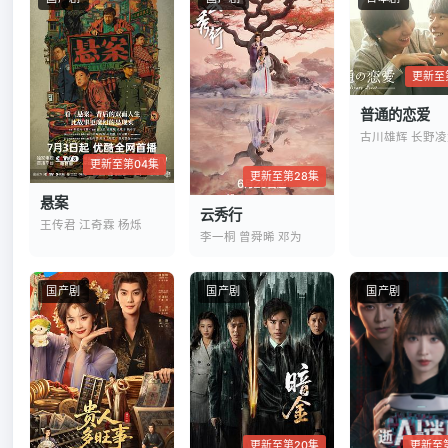
更新至
普通的恋爱
古川雄辉 长野凌
更新至第04集
更新至第28集
悬案
云秀行
王传君 江奇霖 杨烁
李一桐 曾舜晞 邓为
国产剧
国产剧
国产剧
更新至第20集
更新至