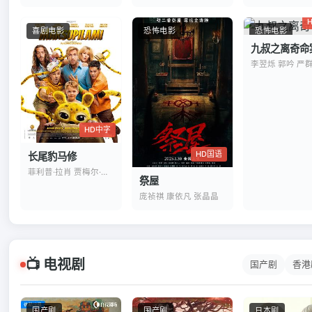
喜剧电影
恐怖电影
恐怖电影
九叔之离奇命
李翌烁 郭吟 严
HD中字
HD国语
长尾豹马修
菲利普·拉肖 贾梅尔·杜布兹
祭屋
庞祯祺 康依凡 张晶晶
📺 电视剧
国产剧
香港
国产剧
国产剧
日本剧