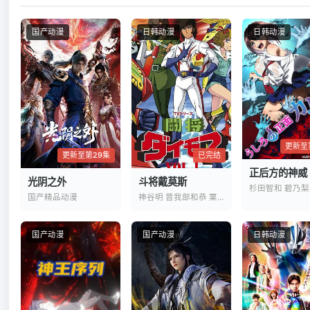
🔙 关闭详
国产动漫
日韩动漫
日韩动漫
更新至
已完结
更新至第29集
正后方的神威
斗将戴莫斯
光阴之外
神谷明 曾我部和恭 栗叶子
国产精品动漫
国产动漫
国产动漫
日韩动漫