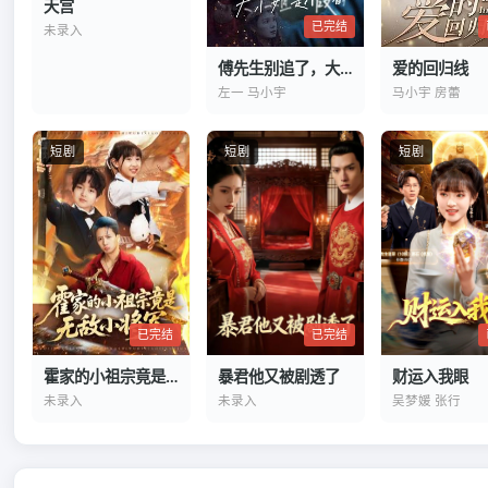
天宫
已完结
未录入
傅先生别追了，大小姐是假的
爱的回归线
左一 马小宇
马小宇 房蕾
短剧
短剧
短剧
已完结
已完结
霍家的小祖宗竟是无敌小将军
财运入我眼
暴君他又被剧透了
未录入
吴梦媛 张行
未录入