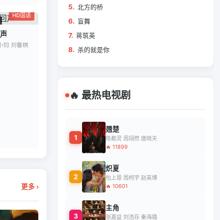
5.
北方的桥
HD国语
6.
盲舞
声
7.
蒋筑英
小钧 刘馨棋
8.
杀的就是你
🔥 最热电视剧
翘楚
1
陈都灵 周翊然 唐晓天
🔥 11899
炽夏
2
包上恩 周柯宇 赵英博
🔥 10601
更多 ›
主角
3
张嘉益 刘浩存 秦海璐