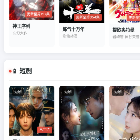
更新至第197集
更新至第354集
更新至
神王序列
炼气十万年
提欧奥特曼
玄幻大作
修仙动漫
📱 短剧
短剧
短剧
短剧
已完结