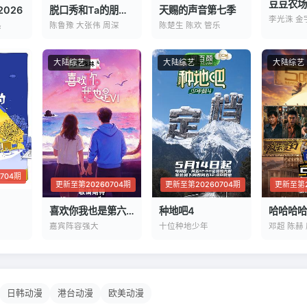
豆豆农场
026
脱口秀和Ta的朋友们第三季
天赐的声音第七季
李光洙 金
热
陈鲁豫 大张伟 周深
陈楚生 陈欢 管乐
大陆综艺
大陆综艺
大陆综艺
704期
更新至第20260704期
更新至第20260704期
更新至第2
喜欢你我也是第六季
种地吧4
哈哈哈哈
嘉宾阵容强大
十位种地少年
邓超 陈赫
日韩动漫
港台动漫
欧美动漫