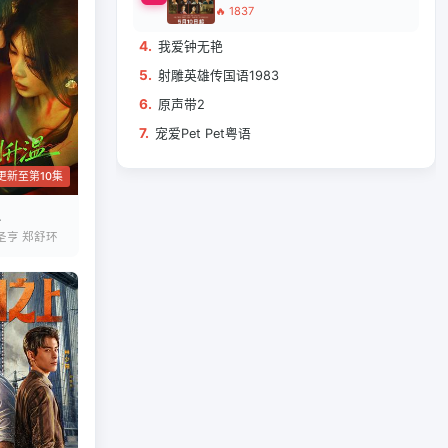
🔥 1837
4.
我爱钟无艳
5.
射雕英雄传国语1983
6.
原声带2
7.
宠爱Pet Pet粤语
更新至第10集
圣亨 郑舒环