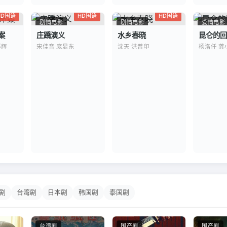
HD国语
HD国语
HD国语
剧情电影
剧情电影
爱情电影
案
庄蹻演义
水乡春晓
昆仑的回
群辉
宋佳音 庞显东
沈天 洪普印
杨洛仟 龚
剧
台湾剧
日本剧
韩国剧
泰国剧
台湾剧
国产剧
国产剧