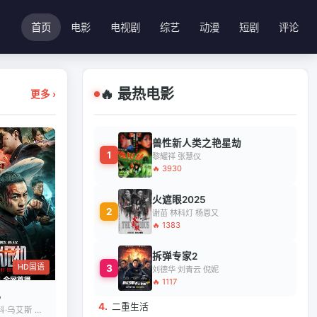
首页
电影
电视剧
综艺
动漫
短剧
评论
🔥 最热电影
更多 ›
兽性新人类之艳星劫
1
黎耀祥 张慧仪
🔥 3930
火遮眼2025
2
谢苗 林科灯 杨恩又
🔥 1383
拆弹专家2
HD国语
3
刘德华 刘青云 倪妮
🔥 1117
4.
二重生活
释小龙 伊科·乌艾斯 屈菁菁