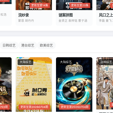
更新至第20集
更新至第14集
谜案拼图
吕松浩
浣纱录
风口之上
金贤正 袁梓铭 曹子涵
蒙恩 胡丹丹
李磊 童飞
日韩综艺
港台综艺
欧美综艺
大陆综艺
大陆综艺
日韩综艺
703期
更新至第20260704期
更新至第20260704期