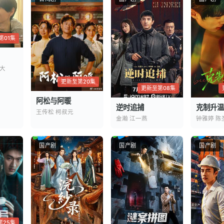
第01集
大
更新至第20集
更新至第08集
阿松与阿暖
逆时追捕
克制升温
王传松 柯叔元
金瀚 江一燕
钟雅婷 陈
国产剧
国产剧
国产剧
第25集